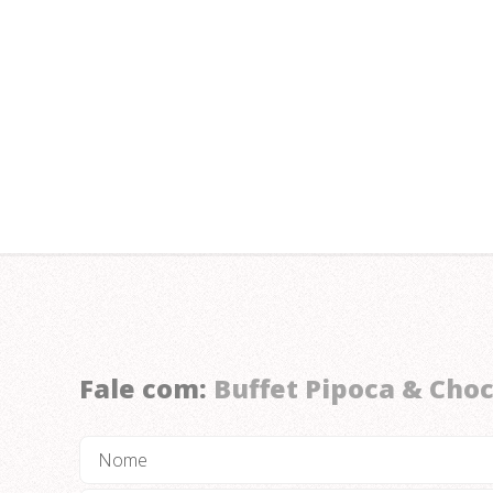
Informações
contato@pipocaechocolate.com.br
11 3751 8286 | 3751 4335
OFERECEMOS COQUETEL
COM:
Mini porções (dog, hambúrguer, pizza, baked
potato, batatas smiles)
Salgados fritos e assados no local da festa
Fale com:
Buffet Pipoca & Cho
Bolo e doces
Equipe – gerente de festa, fritadeira, garçons