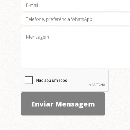
para comida e bebida
ADICIONAIS:
Bebidas com ou sem álcool, copos
descartáveis
Decoração, brinquedos e outros
Churrasco (espetinhos com
acompanhamentos)
Crepe Francês (sabores salgados e doces)