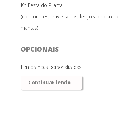
Kit Festa do Pijama
(colchonetes, travesseiros, lençois de baixo e
mantas)
OPCIONAIS
Lembranças personalizadas
Salgados, doces e bolos
Continuar lendo...
Decoração e fotografia
Pacote completo a partir de
6 crianças