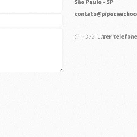
São Paulo - SP
contato@pipocaechoco
(11) 3751
...Ver telefon