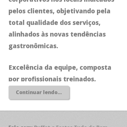
pelos clientes, objetivando pela
total qualidade dos serviços,
alinhados às novas tendências
gastronômicas.
Excelência da equipe, composta
por profissionais treinados,
dedicados, éticos e competentes.
Continuar lendo...
Eventos sociais e corporativos
com planejamento e