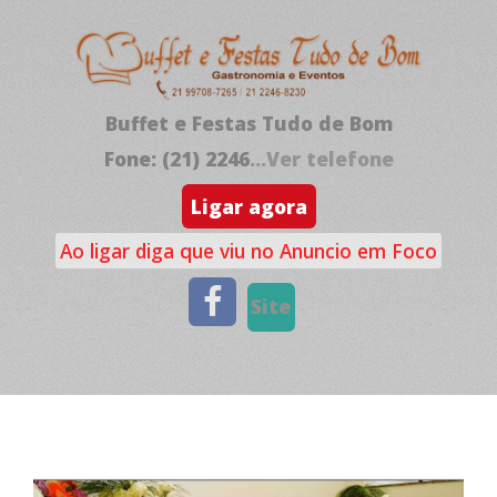
Buffet e Festas Tudo de Bom
Fone: (21) 2246
...Ver telefone
Ligar agora
Ao ligar diga que viu no Anuncio em Foco
Site