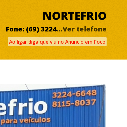
NORTEFRIO
Fone: (69) 3224
...Ver telefone
Ao ligar diga que viu no Anuncio em Foco