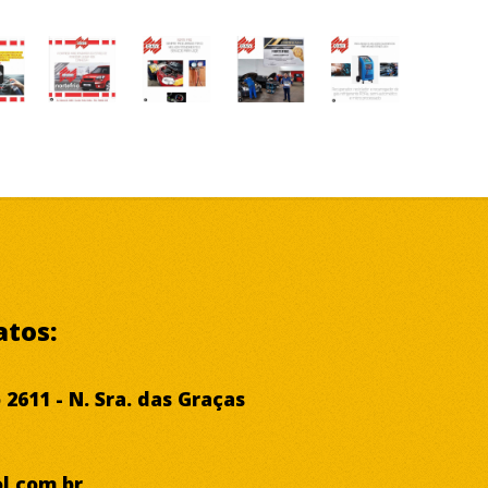
atos:
2611 - N. Sra. das Graças
l.com.br