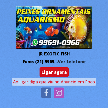
JR EXOTIC FISH
Fone: (21) 9969
...Ver telefone
Ligar agora
Ao ligar diga que viu no Anuncio em Foco